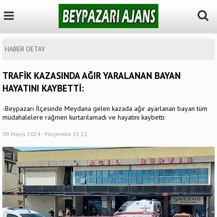
HABER DETAY
TRAFİK KAZASINDA AĞIR YARALANAN BAYAN
HAYATINI KAYBETTİ:
-Beypazarı İlçesinde Meydana gelen kazada ağır ayarlanan bayan tüm
müdahalelere rağmen kurtarılamadı ve hayatını kaybetti:
09 Mayıs 2024 - Perşembe 15:21