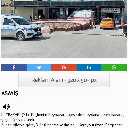
ASAYİŞ
BEYPAZARI (YT)- Başkentin Beypazarı İlçesinde meydana gelen kazada,
yaya ağır yaralandı.
Alınan bilgiye göre, D 140 Kontra kesim nolu Karayolu üzeri, Beypazarı