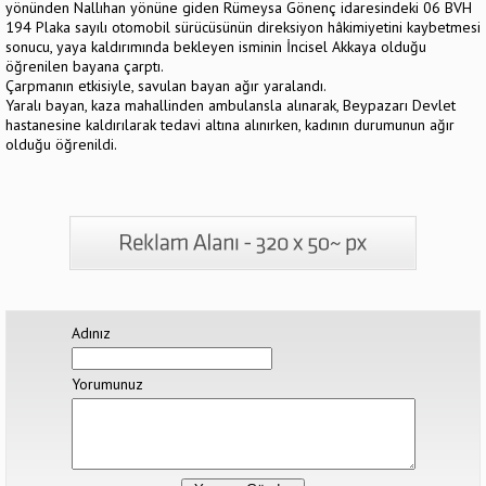
yönünden Nallıhan yönüne giden Rümeysa Gönenç idaresindeki 06 BVH
194 Plaka sayılı otomobil sürücüsünün direksiyon hâkimiyetini kaybetmesi
sonucu, yaya kaldırımında bekleyen isminin İncisel Akkaya olduğu
öğrenilen bayana çarptı.
Çarpmanın etkisiyle, savulan bayan ağır yaralandı.
Yaralı bayan, kaza mahallinden ambulansla alınarak, Beypazarı Devlet
hastanesine kaldırılarak tedavi altına alınırken, kadının durumunun ağır
olduğu öğrenildi.
Adınız
Yorumunuz