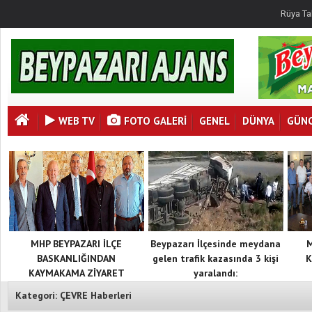
Rüya Ta
WEB TV
FOTO GALERI
GENEL
DÜNYA
GÜN
MHP BEYPAZARI İLÇE
Beypazarı İlçesinde meydana
BASKANLIĞINDAN
gelen trafik kazasında 3 kişi
K
KAYMAKAMA ZİYARET
yaralandı:
Kategori: ÇEVRE Haberleri