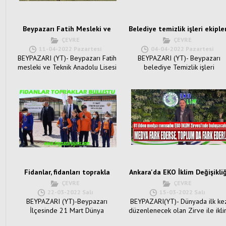
Beypazarı Fatih Mesleki ve
Belediye temizlik işleri ekiple
Teknik Anadolu Lisesi baçesi:
Larva ilaçlamasında:
ÇEVRE
ÇEVRE
11-04-2022 Pazartesi
04-04-2022 Pazartesi
BEYPAZARI (YT)- Beypazarı Fatih
BEYPAZARI (YT)- Beypazarı
mesleki ve Teknik Anadolu Lisesi
belediye Temizlik işleri
müdürlüğü, okullarını...
müdürlüğü ekipleri havaların
ısın...
Fidanlar, fidanları toprakla
Ankara'da EKO İklim Değişikliğ
buluşturdu:.
zirvesi:
ÇEVRE
ÇEVRE
22-03-2022 Salı
15-03-2022 Salı
BEYPAZARI (YT)-Beypazarı
BEYPAZARI(YT)- Dünyada ilk ke
İlçesinde 21 Mart Dünya
düzenlenecek olan Zirve ile ikl
Ormancılık haftası kapsamında
krizinin ekonomiye etkileri ve