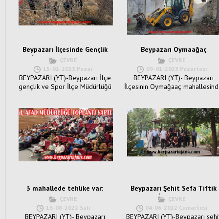
Beypazarı İlçesinde Gençlik
Beypazarı Oymaağaç
Spor İlçe Müdürlüğü tarafından
mahallesinde metruk evler
ÇEVRE
ÇEVRE
doğa yürüyüşü düzenlendi.
yıkılıyor:
15-01-2023 Pazar
09-01-2023 Pazartesi
BEYPAZARI (YT)-Beypazarı İlçe
BEYPAZARI (YT)- Beypazarı
gençlik ve Spor İlçe Müdürlüğü
İlçesinin Oymağaaç mahallesin
il&c...
metruk evler, belediye ekipleri
tar...
3 mahallede tehlike var:
Beypazarı Şehit Sefa Tiftik
Anadolu İmam hatip Lisesi
ÇEVRE
ÇEVRE
öğrencilerinden çevre
16-08-2022 Salı
04-06-2022 Cumartesi
duyarlılığı:
BEYPAZARI (YT)- Beypazarı
BEYPAZARI (YT)-Beypazarı şehi