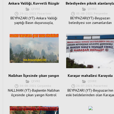
Ankara Valiliği, Kuvvetli Rüzgâr
Belediyeden piknik alanlarıyl
ve Fırtına uyarısında bulundu:
ilgili uyarı geldi.
ÇEVRE
ÇEVRE
29-11-2021 Pazartesi
05-08-2021 Perşembe
BEYPAZARI (YT)-Ankara Valiliği
BEYPAZARI(YT)-Beypazarı
yaptığı Basın duyurusuyla,
belediyesi son zamanlardan
Beypazarı ilçesininde
oldukça görülen yangınlar
etkileneceği ve ...
üzerine, ...
Nallıhan İlçesinde çıkan yangın
Karaşar mahallesi Karayolu
Kontrol altına alındı:
Ankara B. belediyesi tarafınd
ÇEVRE
ÇEVRE
asfaltlanıyor.
04-08-2021 Çarşamba
26-07-2021 Pazartesi
NALLIHAN (YT)-Başkentin Nallıhan
BEYPAZARI (YT)-Beypazarı’nın
ilçesinde çıkan yangın Kontrol
eski beldelerinden olan Karaşa
altın alındığı bildiril...
mahallesi Karayolu, Ankara Büyü.