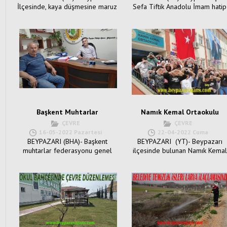
İlçesinde, kaya düşmesine maruz
Sefa Tiftik Anadolu İmam hatip
kalan evlerin boşaltılması
Lisesi öğrencileri, 1-7 Haziran
sonras�...
tarihle...
Başkent Muhtarlar
Namık Kemal Ortaokulu
federasyonu Başkanı Muammer
öğrencilerinden sosyal
ÇEVRE
ÇEVRE
Köksal’dan Orman İşletme
sorumluluk projesi:
16-05-2022 Pazartesi
22-04-2022 Cuma
müdürlüğüne ziyaret:
BEYPAZARI (BHA)- Başkent
BEYPAZARI (YT)- Beypazarı
muhtarlar federasyonu genel
ilçesinde bulunan Namık Kemal
başkanı, Beypazarı Muhtarlar
Ortaokulu öğrencileri park
Derneği başkanı Muamm...
temizl...