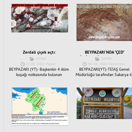
fidan dikimin...
sahi...
Zerdali çiçek açtı:
BEYPAZARI'NDA "ÇED"
BİLGİLENDİRME TOPLANTISI
ÇEVRE
ÇEVRE
27-02-2022 Pazar
03-01-2022 Pazartesi
BEYPAZARI (YT)- Başkentin 4 iklim
BEYPAZARI(YT)-TEİAŞ Genel
kuşağı noktasında bulunan
Müdürlüğü tarafından Sakarya ili
Beypazarı İlçesinde Zerdali ç...
Serdivan, Adapazarı, Arif...