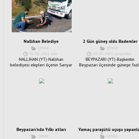
Nallıhan Belediye
2 Gün güneş oldu Bademler
personelinden yaralı
çiçek açtı:
ÇEVRE
ÇEVRE
Kaplumboğa duyarlılığı:
01-06-2021 Salı
03-03-2021 Çarşamba
NALLIHAN (YT)-Nallıhan
BEYPAZARI (YT)-Başkentin
belediyesi ekipleri ilçenin Sarıyar
Beypazarı ilçesinde güneşe faz
mahallesine giderken yolda yaralı
dayanamayan Bademler çiç...
bir kap...
Beypazarı’nda Yılkı atları
Yamaç paraşütü uçuşu yapanl
görüldü.
Beypazarı Üreğil mahallesind
ÇEVRE
ÇEVRE