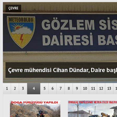
ÇEVRE
Çevre mühendisi Cihan Dündar, Daire baş
1
2
3
4
5
6
7
8
9
10
11
12
13