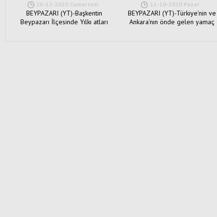
de yapılan uçuş pistine ve al
26-12-2020 Cumartesi
11-10-2020 Pazar
hayran kaldı.
BEYPAZARI (YT)-Başkentin
BEYPAZARI (YT)-Türkiye’nin ve
Beypazarı İlçesinde Yılkı atları
Ankara’nın önde gelen yamaç
görüldü. Beypazarı&r...
paraşütü u&...