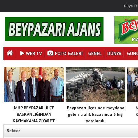
Rüya Ta
WEB TV
FOTO GALERI
GENEL
DÜNYA
GÜN
MHP BEYPAZARI İLÇE
Beypazarı İlçesinde meydana
BASKANLIĞINDAN
gelen trafik kazasında 3 kişi
K
KAYMAKAMA ZİYARET
yaralandı:
Sektör