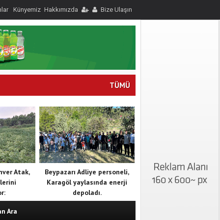
nlar
Künyemiz
Hakkımızda
Bize Ulaşın
TÜMÜ
nver Atak,
Beypazarı Adliye personeli,
lerini
Karagöl yaylasında enerji
r:
depoladı.
an Ara