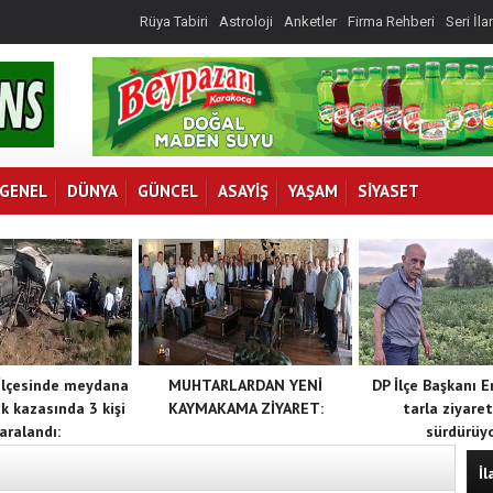
Rüya Tabiri
Astroloji
Anketler
Firma Rehberi
Seri İla
GENEL
DÜNYA
GÜNCEL
ASAYİŞ
YAŞAM
SİYASET
İlçesinde meydana
MUHTARLARDAN YENİ
DP İlçe Başkanı E
ik kazasında 3 kişi
KAYMAKAMA ZİYARET:
tarla ziyaret
aralandı:
sürdürüyo
İl